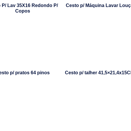
 P/ Lav 35X16 Redondo P/
Cesto p/ Máquina Lavar Louç
Copos
sto p/ pratos 64 pinos
Cesto p/ talher 41,5×21,4x15