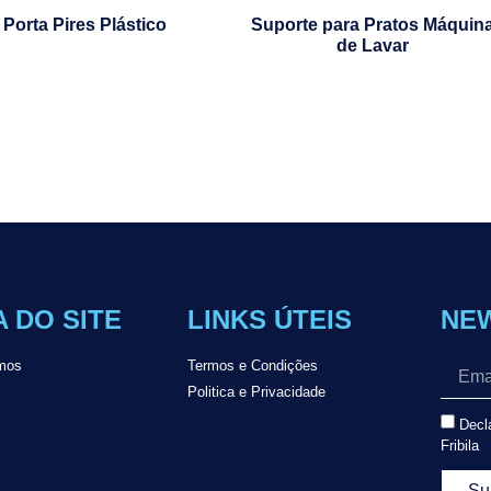
Porta Pires Plástico
Suporte para Pratos Máquin
de Lavar
 DO SITE
LINKS ÚTEIS
NE
mos
Termos e Condições
Politica e Privacidade
Decla
Fribila
Su