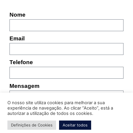
Nome
Email
Telefone
Mensagem
O nosso site utiliza cookies para melhorar a sua
experiência de navegação. Ao clicar “Aceito”, está a
autorizar a utilização de todos os cookies.
Definições de Cookies
Aceitar todos
Por favor, indique as características do produto sobre