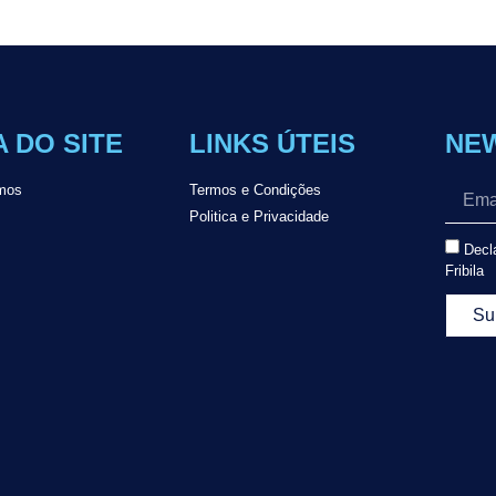
 DO SITE
LINKS ÚTEIS
NE
mos
Termos e Condições
Politica e Privacidade
Decla
Fribila
Su