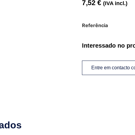
7,52
€
(IVA incl.)
Referência
Interessado no pr
Entre em contacto 
nados