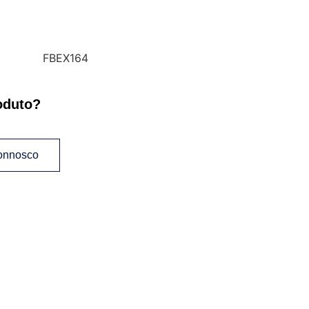
FBEX164
oduto?
connosco