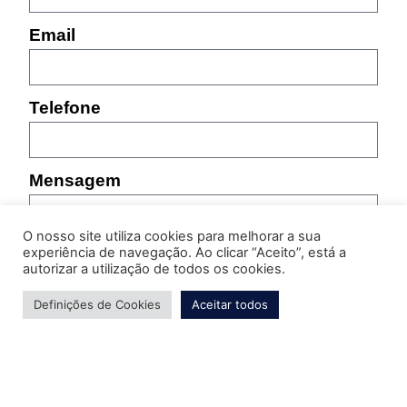
Email
Telefone
Mensagem
O nosso site utiliza cookies para melhorar a sua
experiência de navegação. Ao clicar “Aceito”, está a
autorizar a utilização de todos os cookies.
Definições de Cookies
Aceitar todos
Por favor, indique as características do produto sobre
o qual pretende obter informação (referência,
tamanho, cor, etc.)
Enviar