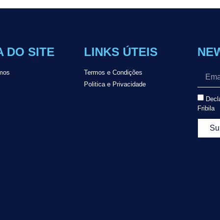
 DO SITE
LINKS ÚTEIS
NE
mos
Termos e Condições
Politica e Privacidade
Decla
Fribila
Su