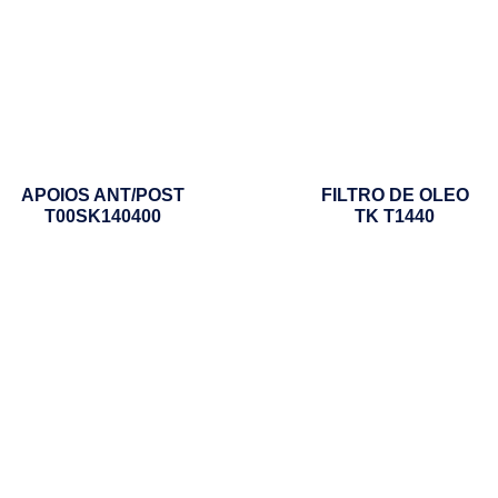
APOIOS ANT/POST
FILTRO DE OLEO
T00SK140400
TK T1440