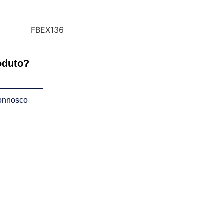
FBEX136
oduto?
connosco