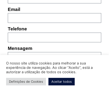
Email
Telefone
Mensagem
O nosso site utiliza cookies para melhorar a sua
experiência de navegação. Ao clicar “Aceito”, está a
autorizar a utilização de todos os cookies.
Definições de Cookies
Aceitar todos
Por favor, indique as características do produto sobre
o qual pretende obter informação (referência,
tamanho, cor, etc.)
Enviar