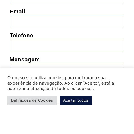
Email
Telefone
Mensagem
O nosso site utiliza cookies para melhorar a sua
experiência de navegação. Ao clicar “Aceito”, está a
autorizar a utilização de todos os cookies.
Definições de Cookies
Aceitar todos
Por favor, indique as características do produto sobre
o qual pretende obter informação (referência,
tamanho, cor, etc.)
Enviar