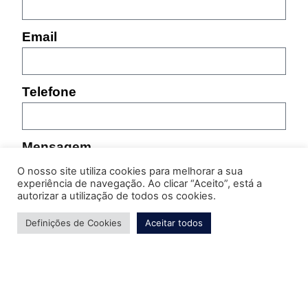
Email
Telefone
Mensagem
O nosso site utiliza cookies para melhorar a sua
experiência de navegação. Ao clicar “Aceito”, está a
autorizar a utilização de todos os cookies.
Definições de Cookies
Aceitar todos
Por favor, indique as características do produto sobre
o qual pretende obter informação (referência,
tamanho, cor, etc.)
Enviar