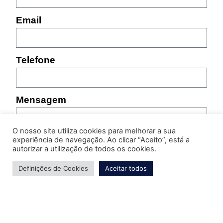
Email
Telefone
Mensagem
O nosso site utiliza cookies para melhorar a sua
experiência de navegação. Ao clicar “Aceito”, está a
autorizar a utilização de todos os cookies.
Definições de Cookies
Aceitar todos
Por favor, indique as características do produto sobre
o qual pretende obter informação (referência,
tamanho, cor, etc.)
Enviar