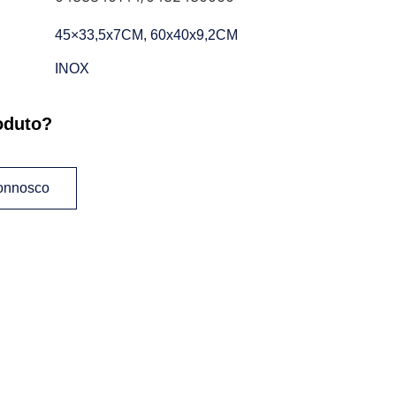
45×33,5x7CM, 60x40x9,2CM
INOX
oduto?
connosco