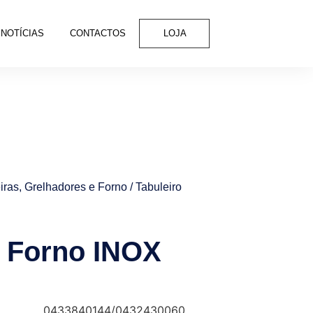
NOTÍCIAS
CONTACTOS
LOJA
eiras, Grelhadores e Forno
/ Tabuleiro
o Forno INOX
0433840144/0432430060