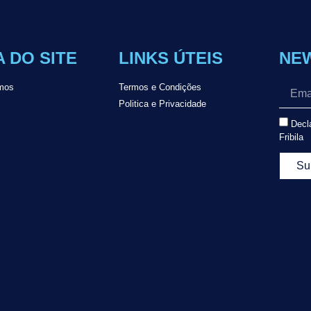
 DO SITE
LINKS ÚTEIS
NE
mos
Termos e Condições
Politica e Privacidade
Decla
Fribila
Su