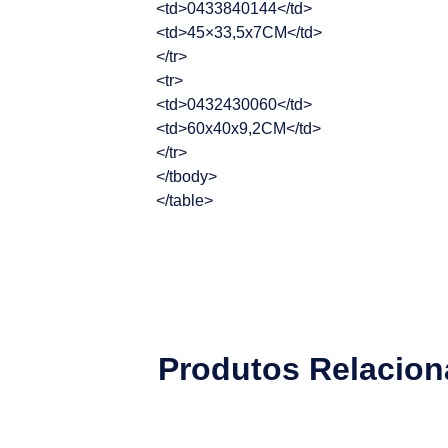
<td>0433840144</td>
<td>45×33,5x7CM</td>
</tr>
<tr>
<td>0432430060</td>
<td>60x40x9,2CM</td>
</tr>
</tbody>
</table>
Produtos Relacio