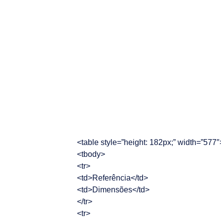
<table style=”height: 182px;” width=”577″
<tbody>
<tr>
<td>Referência</td>
<td>Dimensões</td>
</tr>
<tr>