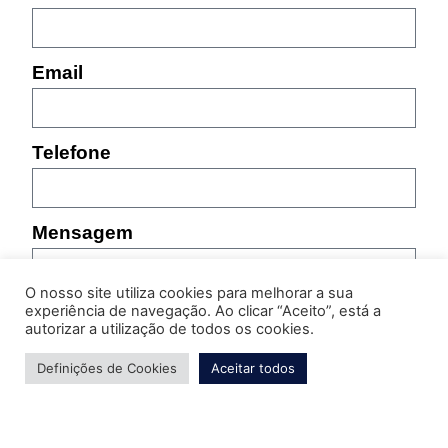
Email
Telefone
Mensagem
O nosso site utiliza cookies para melhorar a sua
experiência de navegação. Ao clicar “Aceito”, está a
autorizar a utilização de todos os cookies.
Definições de Cookies
Aceitar todos
Por favor, indique as características do produto sobre
o qual pretende obter informação (referência,
tamanho, cor, etc.)