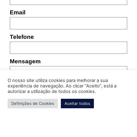
Email
Telefone
Mensagem
O nosso site utiliza cookies para melhorar a sua
experiência de navegação. Ao clicar “Aceito”, está a
autorizar a utilização de todos os cookies.
Definições de Cookies
Aceitar todos
Por favor, indique as características do produto sobre
o qual pretende obter informação (referência,
tamanho, cor, etc.)
Enviar