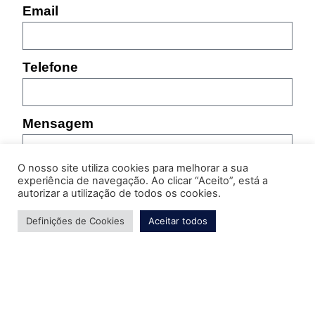
Email
Telefone
Mensagem
O nosso site utiliza cookies para melhorar a sua
experiência de navegação. Ao clicar “Aceito”, está a
autorizar a utilização de todos os cookies.
Por favor, indique as características do produto sobre
Definições de Cookies
Aceitar todos
o qual pretende obter informação (referência,
tamanho, cor, etc.)
Enviar