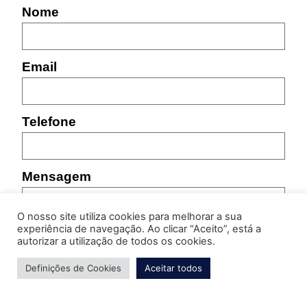
Nome
Email
Telefone
Mensagem
O nosso site utiliza cookies para melhorar a sua
experiência de navegação. Ao clicar “Aceito”, está a
autorizar a utilização de todos os cookies.
Definições de Cookies
Aceitar todos
Por favor, indique as características do produto sobre
o qual pretende obter informação (referência,
tamanho, cor, etc.)