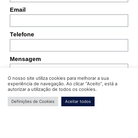
Email
Telefone
Mensagem
O nosso site utiliza cookies para melhorar a sua
experiência de navegação. Ao clicar “Aceito”, está a
autorizar a utilização de todos os cookies.
Definições de Cookies
Aceitar todos
Por favor, indique as características do produto sobre
o qual pretende obter informação (referência,
tamanho, cor, etc.)
Enviar