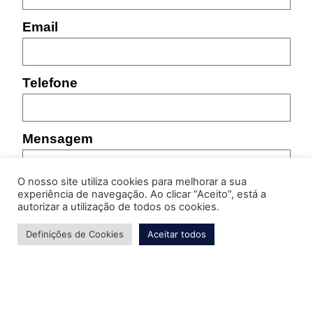
Email
Telefone
Mensagem
O nosso site utiliza cookies para melhorar a sua
experiência de navegação. Ao clicar “Aceito”, está a
autorizar a utilização de todos os cookies.
Definições de Cookies
Aceitar todos
Por favor, indique as características do produto sobre
o qual pretende obter informação (referência,
tamanho, cor, etc.)
Enviar