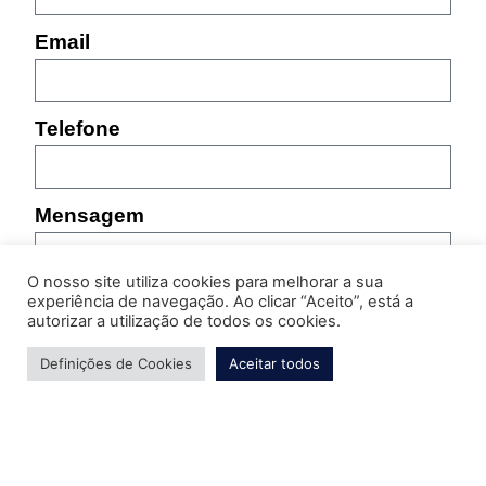
Email
Telefone
Mensagem
O nosso site utiliza cookies para melhorar a sua
experiência de navegação. Ao clicar “Aceito”, está a
autorizar a utilização de todos os cookies.
Definições de Cookies
Aceitar todos
Por favor, indique as características do produto sobre
o qual pretende obter informação (referência,
tamanho, cor, etc.)
Enviar