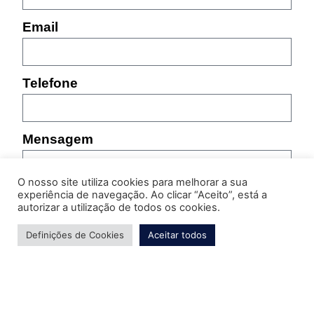
Email
Telefone
Mensagem
O nosso site utiliza cookies para melhorar a sua
experiência de navegação. Ao clicar “Aceito”, está a
autorizar a utilização de todos os cookies.
Definições de Cookies
Aceitar todos
Por favor, indique as características do produto sobre
o qual pretende obter informação (referência,
tamanho, cor, etc.)
Enviar