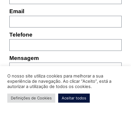
Email
Telefone
Mensagem
O nosso site utiliza cookies para melhorar a sua
experiência de navegação. Ao clicar “Aceito”, está a
autorizar a utilização de todos os cookies.
Definições de Cookies
Aceitar todos
Por favor, indique as características do produto sobre
o qual pretende obter informação (referência,
tamanho, cor, etc.)
Enviar