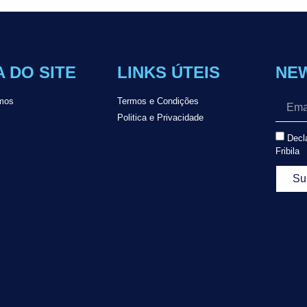
 DO SITE
LINKS ÚTEIS
NE
mos
Termos e Condições
Politica e Privacidade
Decla
Fribila
Su