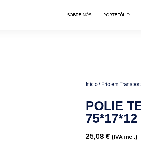
SOBRE NÓS
PORTEFÓLIO
Início
/
Frio em Transpor
POLIE T
75*17*12
25,08
€
(IVA incl.)