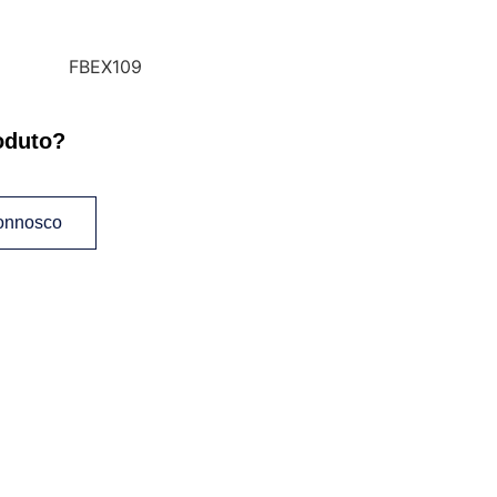
FBEX109
oduto?
connosco