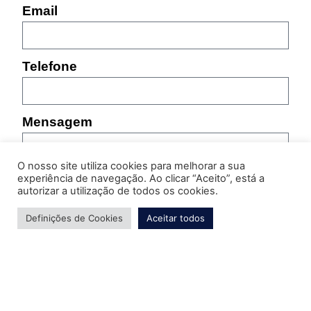
Email
Telefone
Mensagem
O nosso site utiliza cookies para melhorar a sua
experiência de navegação. Ao clicar “Aceito”, está a
autorizar a utilização de todos os cookies.
Por favor, indique as características do produto sobre
Definições de Cookies
Aceitar todos
o qual pretende obter informação (referência,
tamanho, cor, etc.)
Enviar