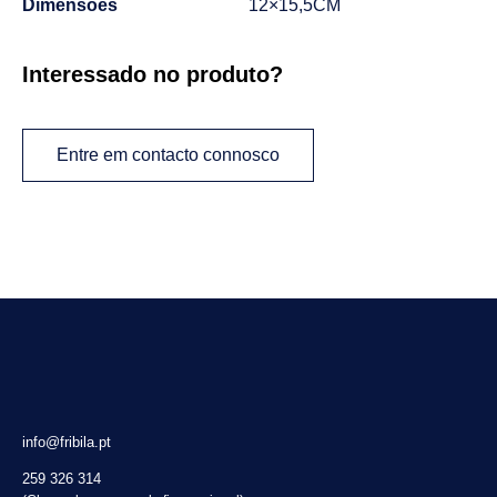
Dimensões
12×15,5CM
Interessado no produto?
Entre em contacto connosco
info@fribila.pt
259 326 314