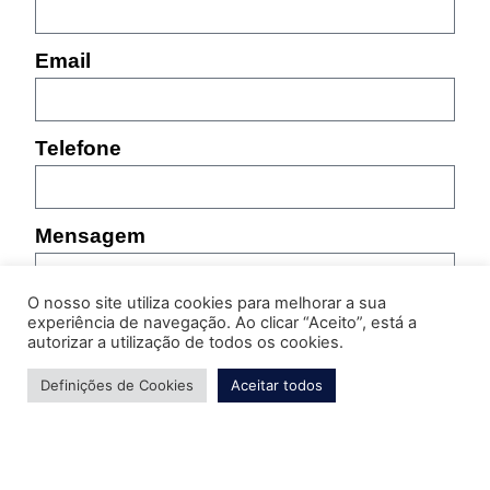
Email
Telefone
Mensagem
O nosso site utiliza cookies para melhorar a sua
experiência de navegação. Ao clicar “Aceito”, está a
autorizar a utilização de todos os cookies.
Definições de Cookies
Aceitar todos
Por favor, indique as características do produto sobre
o qual pretende obter informação (referência,
tamanho, cor, etc.)