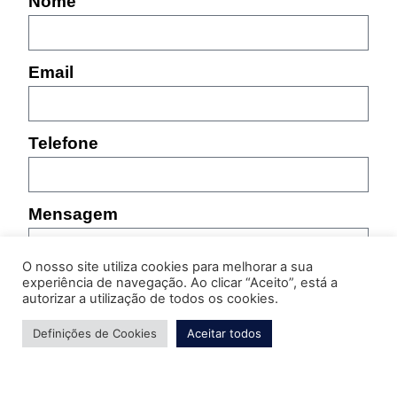
Nome
Email
Telefone
Mensagem
O nosso site utiliza cookies para melhorar a sua
experiência de navegação. Ao clicar “Aceito”, está a
autorizar a utilização de todos os cookies.
Definições de Cookies
Aceitar todos
Por favor, indique as características do produto sobre
o qual pretende obter informação (referência,
tamanho, cor, etc.)