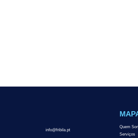
MAPA
Quem So
info@fribila.pt
Serviços