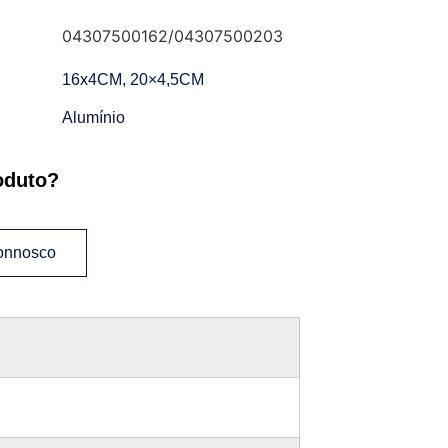
04307500162/04307500203
16x4CM, 20×4,5CM
Alumínio
oduto?
connosco