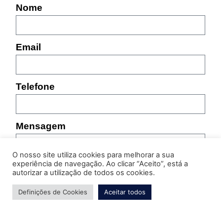
Nome
Email
Telefone
Mensagem
O nosso site utiliza cookies para melhorar a sua
experiência de navegação. Ao clicar “Aceito”, está a
autorizar a utilização de todos os cookies.
Definições de Cookies
Aceitar todos
Por favor, indique as características do produto sobre
o qual pretende obter informação (referência,
tamanho, cor, etc.)