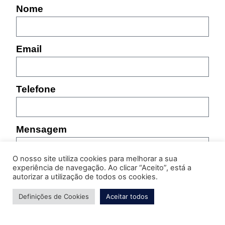
Nome
Email
Telefone
Mensagem
O nosso site utiliza cookies para melhorar a sua
experiência de navegação. Ao clicar “Aceito”, está a
autorizar a utilização de todos os cookies.
Definições de Cookies
Aceitar todos
Por favor, indique as características do produto sobre
o qual pretende obter informação (referência,
tamanho, cor, etc.)