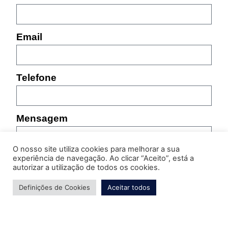
Email
Telefone
Mensagem
O nosso site utiliza cookies para melhorar a sua
experiência de navegação. Ao clicar “Aceito”, está a
autorizar a utilização de todos os cookies.
Definições de Cookies
Aceitar todos
Por favor, indique as características do produto sobre
o qual pretende obter informação (referência,
tamanho, cor, etc.)