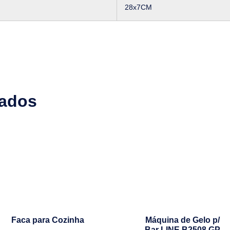
28x7CM
nados
Faca para Cozinha
Máquina de Gelo p/
Bar LINE B2508 GP