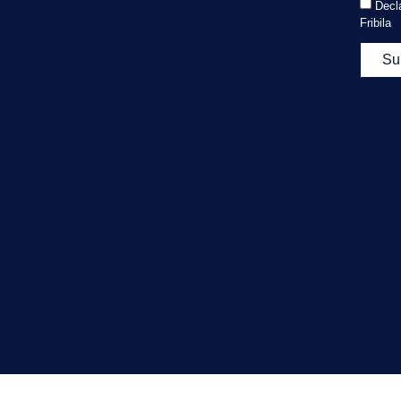
Decla
Fribila
Su