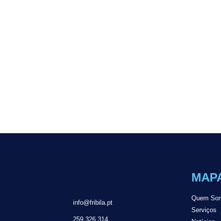
MAPA
Quem So
info@fribila.pt
Serviços
259 326 314