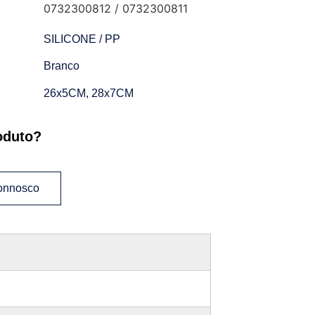
0732300812 / 0732300811
SILICONE / PP
Branco
26x5CM, 28x7CM
oduto?
connosco