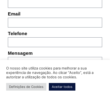
Email
Telefone
Mensagem
O nosso site utiliza cookies para melhorar a sua
experiência de navegação. Ao clicar “Aceito”, está a
autorizar a utilização de todos os cookies.
Definições de Cookies
Aceitar todos
Por favor, indique as características do produto sobre
o qual pretende obter informação (referência,
tamanho, cor, etc.)