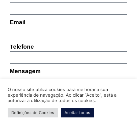
Email
Telefone
Mensagem
O nosso site utiliza cookies para melhorar a sua
experiência de navegação. Ao clicar “Aceito”, está a
autorizar a utilização de todos os cookies.
Definições de Cookies
Aceitar todos
Por favor, indique as características do produto sobre
o qual pretende obter informação (referência,
tamanho, cor, etc.)