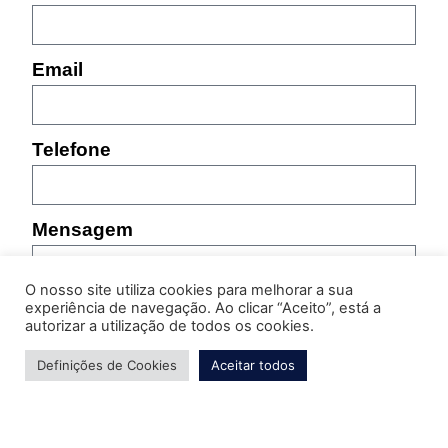
Email
Telefone
Mensagem
O nosso site utiliza cookies para melhorar a sua
experiência de navegação. Ao clicar “Aceito”, está a
autorizar a utilização de todos os cookies.
Definições de Cookies
Aceitar todos
Por favor, indique as características do produto sobre
o qual pretende obter informação (referência,
tamanho, cor, etc.)