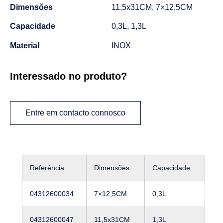
Dimensões
11,5x31CM, 7×12,5CM
Capacidade
0,3L, 1,3L
Material
INOX
Interessado no produto?
Entre em contacto connosco
Referência
Dimensões
Capacidade
04312600034
7×12,5CM
0,3L
04312600047
11,5x31CM
1,3L