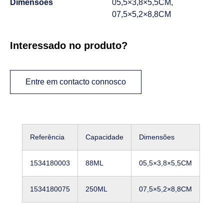
Dimensões
05,5×3,8×5,5CM,
07,5×5,2×8,8CM
Interessado no produto?
Entre em contacto connosco
Referência
Capacidade
Dimensões
1534180003
88ML
05,5×3,8×5,5CM
1534180075
250ML
07,5×5,2×8,8CM