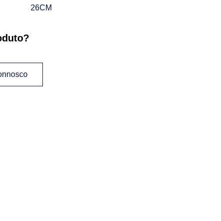
26CM
oduto?
connosco