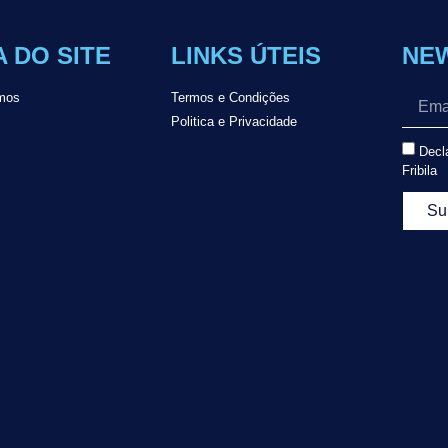
 DO SITE
LINKS ÚTEIS
NE
mos
Termos e Condições
Politica e Privacidade
Decla
Fribila
Su