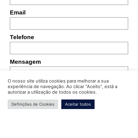
Email
Telefone
Mensagem
O nosso site utiliza cookies para melhorar a sua
experiência de navegação. Ao clicar “Aceito”, está a
autorizar a utilização de todos os cookies.
Definições de Cookies
Aceitar todos
Por favor, indique as características do produto sobre
o qual pretende obter informação (referência,
tamanho, cor, etc.)
Enviar