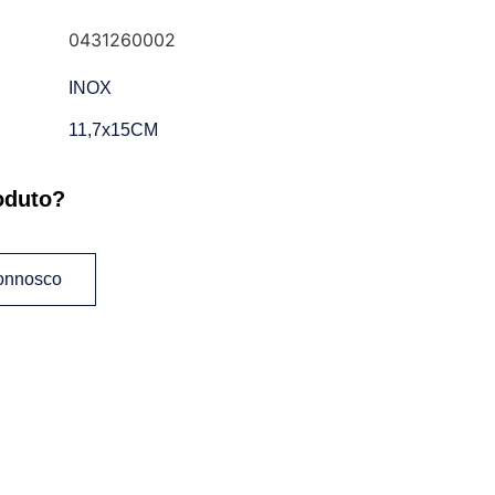
0431260002
INOX
11,7x15CM
oduto?
connosco