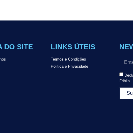
 DO SITE
LINKS ÚTEIS
NE
mos
Termos e Condições
Politica e Privacidade
Decla
Fribila
Su