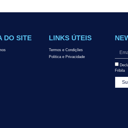
 DO SITE
LINKS ÚTEIS
NE
mos
Termos e Condições
Politica e Privacidade
Decla
Fribila
Su