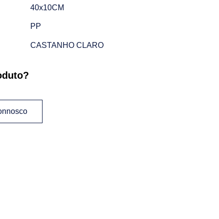
40x10CM
PP
CASTANHO CLARO
oduto?
connosco