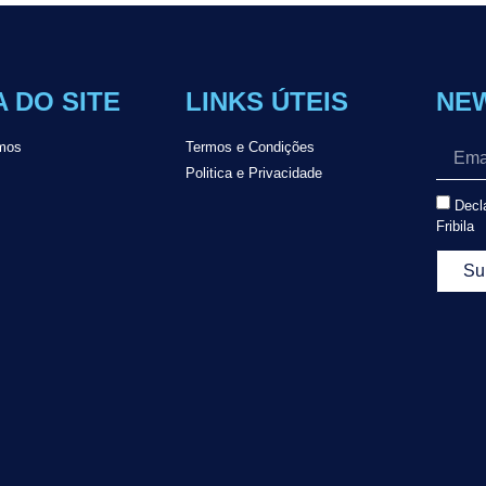
 DO SITE
LINKS ÚTEIS
NE
mos
Termos e Condições
Politica e Privacidade
Decla
Fribila
Su