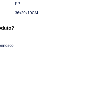
PP
36x20x10CM
oduto?
connosco