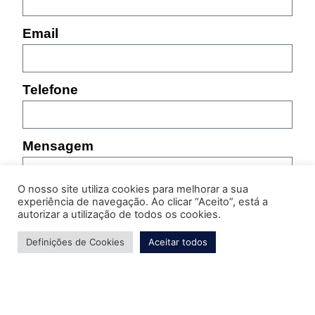
Email
Telefone
Mensagem
O nosso site utiliza cookies para melhorar a sua
experiência de navegação. Ao clicar “Aceito”, está a
autorizar a utilização de todos os cookies.
Definições de Cookies
Aceitar todos
Por favor, indique as características do produto sobre
o qual pretende obter informação (referência,
tamanho, cor, etc.)
Enviar