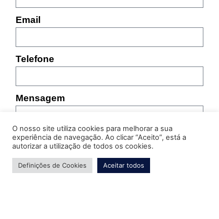
Email
Telefone
Mensagem
O nosso site utiliza cookies para melhorar a sua
experiência de navegação. Ao clicar “Aceito”, está a
autorizar a utilização de todos os cookies.
Definições de Cookies
Aceitar todos
Por favor, indique as características do produto sobre
o qual pretende obter informação (referência,
tamanho, cor, etc.)
Enviar