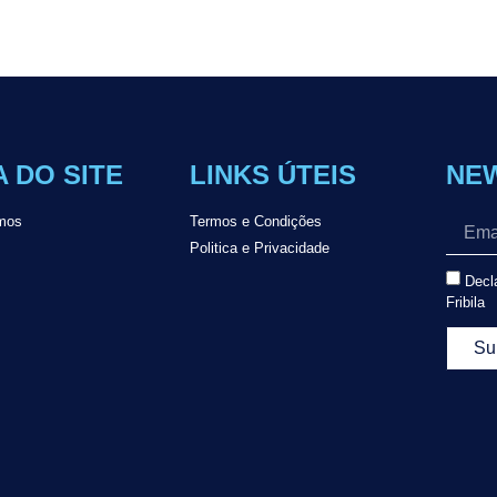
 DO SITE
LINKS ÚTEIS
NE
mos
Termos e Condições
Politica e Privacidade
Decla
Fribila
Su