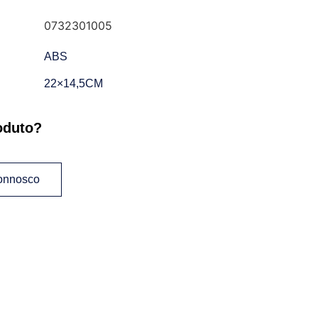
0732301005
ABS
22×14,5CM
oduto?
connosco