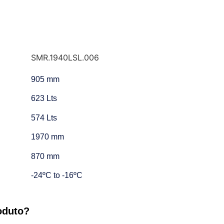
SMR.1940LSL.006
905 mm
623 Lts
574 Lts
1970 mm
870 mm
-24ºC to -16ºC
oduto?