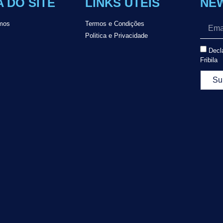
 DO SITE
LINKS ÚTEIS
NE
mos
Termos e Condições
Politica e Privacidade
Decla
Fribila
Su