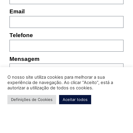
Email
Telefone
Mensagem
O nosso site utiliza cookies para melhorar a sua
experiência de navegação. Ao clicar “Aceito”, está a
autorizar a utilização de todos os cookies.
Definições de Cookies
Aceitar todos
Por favor, indique as características do produto sobre
o qual pretende obter informação (referência,
tamanho, cor, etc.)
Enviar