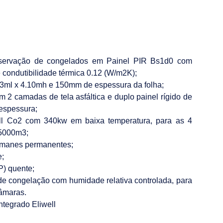
nservação de congelados em Painel PIR Bs1d0 com
condutibilidade térmica 0.12 (W/m2K);
 3ml x 4.10mh e 150mm de espessura da folha;
 2 camadas de tela asfáltica e duplo painel rígido de
 espessura;
ull Co2 com 340kw em baixa temperatura, para as 4
15000m3;
ímanes permanentes;
e;
) quente;
e congelação com humidade relativa controlada, para
câmaras.
ntegrado Eliwell